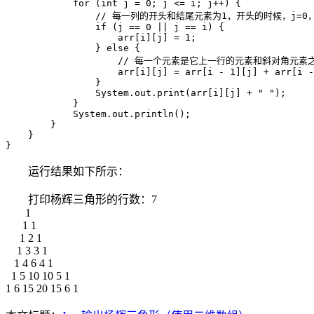
            for (int j = 0; j <= i; j++) {

                // 每一列的开头和结尾元素为1，开头的时候，j=0
                if (j == 0 || j == i) {

                    arr[i][j] = 1;

                } else {

                    // 每一个元素是它上一行的元素和斜对角元素之
                    arr[i][j] = arr[i - 1][j] + arr[i -
                }

                System.out.print(arr[i][j] + " ");

            }

            System.out.println();

        }

    }

}
运行结果如下所示：
打印杨辉三角形的行数：7
1
1 1
1 2 1
1 3 3 1
1 4 6 4 1
1 5 10 10 5 1
1 6 15 20 15 6 1