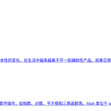
本性的变化，在生活中越来越离不开一些辅助性产品。就拿日常
本的数学操作，如指数、对数、平方根和三角函数等。Math 类位于 j