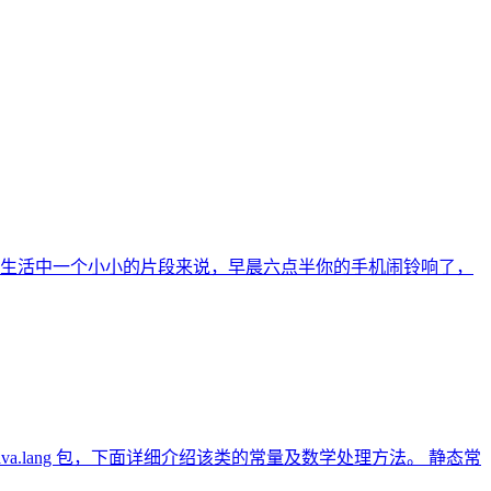
生活中一个小小的片段来说，早晨六点半你的手机闹铃响了，
ava.lang 包，下面详细介绍该类的常量及数学处理方法。 静态常