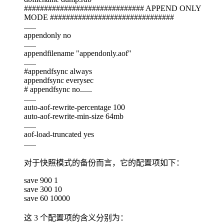
############################## APPEND ONLY
MODE ###############################
......
appendonly no
......
appendfilename "appendonly.aof"
......
#appendfsync always
appendfsync everysec
# appendfsync no......
......
auto-aof-rewrite-percentage 100
auto-aof-rewrite-min-size 64mb
......
aof-load-truncated yes
......
对于快照模式的备份而言，它的配置项如下：
save 900 1
save 300 10
save 60 10000
这 3 个配置项的含义分别为：