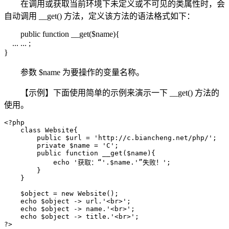
在调用或获取当前环境下未定义或不可见的类属性时，会
自动调用 __get() 方法，定义该方法的语法格式如下：
public function __get($name){
... ... ;
}
参数 $name 为要操作的变量名称。
【示例】下面使用简单的示例来演示一下 __get() 方法的
使用。
<?php

    class Website{

        public $url = 'http://c.biancheng.net/php/';

        private $name = 'C';

        public function __get($name){

            echo '获取：“'.$name.'”失败！';

        }

    }

    $object = new Website();

    echo $object -> url.'<br>';

    echo $object -> name.'<br>';

    echo $object -> title.'<br>';

?>