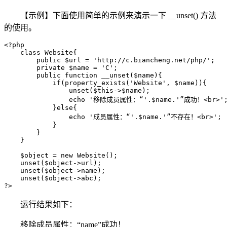
【示例】下面使用简单的示例来演示一下 __unset() 方法
的使用。
<?php

    class Website{

        public $url = 'http://c.biancheng.net/php/';

        private $name = 'C';

        public function __unset($name){

            if(property_exists('Website', $name)){

                unset($this->$name);

                echo '移除成员属性：“'.$name.'”成功！<br>';
            }else{

                echo '成员属性：“'.$name.'”不存在！<br>';

            }

        }

    }

    $object = new Website();

    unset($object->url);

    unset($object->name);

    unset($object->abc);

?>
运行结果如下：
移除成员属性：“name”成功！