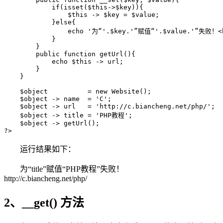
            if(isset($this->$key)){

                $this -> $key = $value;

            }else{

                echo '为“'.$key.'”赋值“'.$value.'”失败！<b
            }

        }

        public function getUrl(){

            echo $this -> url;

        }

    }

    $object          = new Website();

    $object -> name  = 'C';

    $object -> url   = 'http://c.biancheng.net/php/';

    $object -> title = 'PHP教程';

    $object -> getUrl();

?>
运行结果如下：
为“title”赋值“PHP教程”失败！
http://c.biancheng.net/php/
2、__get() 方法