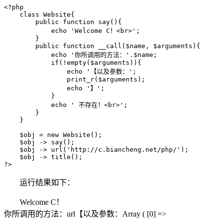
<?php

    class Website{

        public function say(){

            echo 'Welcome C！<br>';

        }

        public function __call($name, $arguments){

            echo '你所调用的方法：'.$name;

            if(!empty($arguments)){

                echo '【以及参数：';

                print_r($arguments);

                echo '】';

            }

            echo ' 不存在！<br>';

        }

    }

    $obj = new Website();

    $obj -> say();

    $obj -> url('http://c.biancheng.net/php/');

    $obj -> title();

?>
运行结果如下：
Welcome C！
你所调用的方法：url【以及参数：Array ( [0] =>