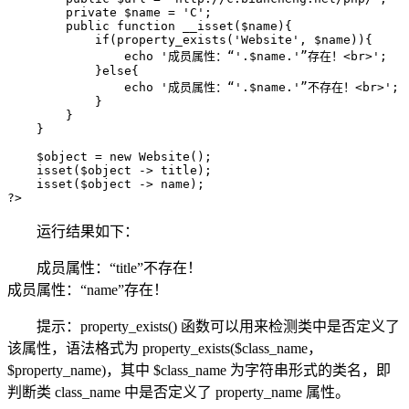
        private $name = 'C';

        public function __isset($name){

            if(property_exists('Website', $name)){

                echo '成员属性：“'.$name.'”存在！<br>';

            }else{

                echo '成员属性：“'.$name.'”不存在！<br>';

            }

        }

    }

    $object = new Website();

    isset($object -> title);

    isset($object -> name);

?>
运行结果如下：
成员属性：“title”不存在！
成员属性：“name”存在！
提示：property_exists() 函数可以用来检测类中是否定义了
该属性，语法格式为 property_exists($class_name，
$property_name)，其中 $class_name 为字符串形式的类名，即
判断类 class_name 中是否定义了 property_name 属性。