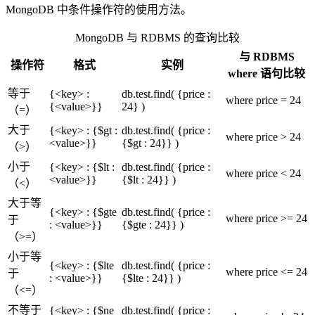
MongoDB 中条件操作符的使用方法。
MongoDB 与 RDBMS 的查询比较
与 RDBMS
操作符
格式
实例
where 语句比较
等于
{<key> :
db.test.find( {price :
where price = 24
{<value>}}
24} )
（=）
大于
{<key> : {$gt :
db.test.find( {price :
where price > 24
<value>}}
{$gt : 24}} )
（>）
小于
{<key> : {$lt :
db.test.find( {price :
where price < 24
<value>}}
{$lt : 24}} )
（<）
大于等
{<key> : {$gte
db.test.find( {price :
where price >= 24
于
: <value>}}
{$gte : 24}} )
（>=）
小于等
{<key> : {$lte
db.test.find( {price :
where price <= 24
于
: <value>}}
{$lte : 24}} )
（<=）
不等于
{<key> : {$ne
db.test.find( {price :