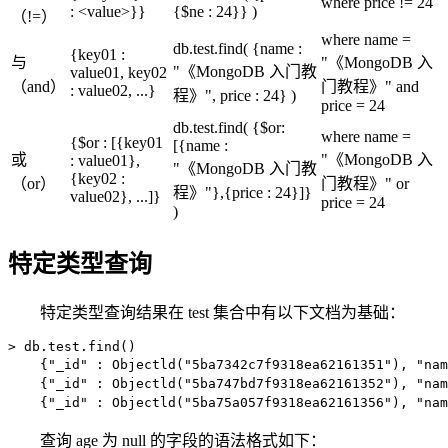
where price != 24
: <value>}}
{$ne : 24}} )
（!=）
where name =
db.test.find( {name :
{key01 :
与
"《MongoDB 入
"《MongoDB 入门教
value01, key02
（and）
门教程》" and
: value02, ...}
程》", price : 24} )
price = 24
db.test.find( {$or:
where name =
{$or : [{key01
[{name :
或
"《MongoDB 入
: value01},
"《MongoDB 入门教
{key02 :
（or）
门教程》" or
程》"},{price : 24}]}
value02}, ...]}
price = 24
)
特定类型查询
特定类型查询结果在 test 集合中有以下文档为基础：
> db.test.find()

    {"_id" : Objectld("5ba7342c7f9318ea62161351"), "na
    {"_id" : Objectld("5ba747bd7f9318ea62161352"), 
    {"_id" : Objectld("5ba75a057f9318ea62161356"), "na
查询 age 为 null 的字段的语法格式如下：