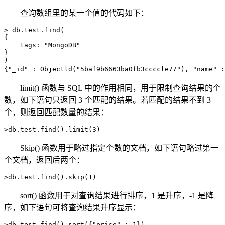
查询数组里的某一个值的代码如下：
> db.test.find(

{

    tags: "MongoDB"

}

)

{"_id" : Objectld("5baf9b6663ba0fb3ccccle77"), "name"
limit() 函数与 SQL 中的作用相同，用于限制查询结果的个
数，如下语句只返回 3 个匹配的结果。若匹配的结果不到 3
个，则返回匹配数量的结果：
>db.test.find().limit(3)
Skip() 函数用于略过指定个数的文档，如下语句略过第一
个文档，返回后两个：
>db.test.find().skip(1)
sort() 函数用于对查询结果进行排序，1 是升序，-1 是降
序，如下语句可将查询结果升序显示：
>db.test.find().sort({"price" : 1})