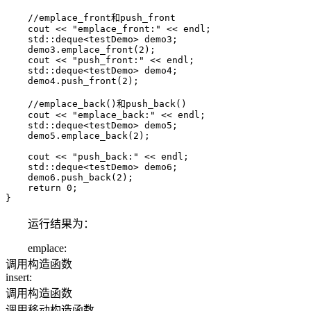
    //emplace_front和push_front

    cout << "emplace_front:" << endl;

    std::deque<testDemo> demo3;

    demo3.emplace_front(2);

    cout << "push_front:" << endl;

    std::deque<testDemo> demo4;

    demo4.push_front(2);

    //emplace_back()和push_back()

    cout << "emplace_back:" << endl;

    std::deque<testDemo> demo5;

    demo5.emplace_back(2);

    cout << "push_back:" << endl;

    std::deque<testDemo> demo6;

    demo6.push_back(2);

    return 0;

}
运行结果为：
emplace:
调用构造函数
insert:
调用构造函数
调用移动构造函数