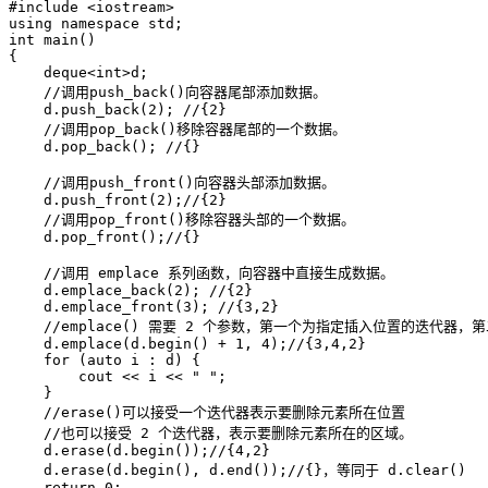
#include <iostream>

using namespace std;

int main()

{

    deque<int>d;

    //调用push_back()向容器尾部添加数据。

    d.push_back(2); //{2}

    //调用pop_back()移除容器尾部的一个数据。

    d.pop_back(); //{}

    //调用push_front()向容器头部添加数据。

    d.push_front(2);//{2}

    //调用pop_front()移除容器头部的一个数据。

    d.pop_front();//{}

    //调用 emplace 系列函数，向容器中直接生成数据。

    d.emplace_back(2); //{2}

    d.emplace_front(3); //{3,2}

    //emplace() 需要 2 个参数，第一个为指定插入位置的迭代器，
    d.emplace(d.begin() + 1, 4);//{3,4,2}

    for (auto i : d) {

        cout << i << " ";

    }

    //erase()可以接受一个迭代器表示要删除元素所在位置

    //也可以接受 2 个迭代器，表示要删除元素所在的区域。

    d.erase(d.begin());//{4,2}

    d.erase(d.begin(), d.end());//{}，等同于 d.clear()

    return 0;
