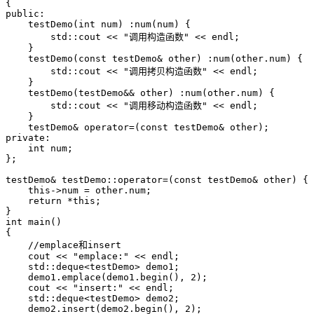
{

public:

    testDemo(int num) :num(num) {

        std::cout << "调用构造函数" << endl;

    }

    testDemo(const testDemo& other) :num(other.num) {

        std::cout << "调用拷贝构造函数" << endl;

    }

    testDemo(testDemo&& other) :num(other.num) {

        std::cout << "调用移动构造函数" << endl;

    }

    testDemo& operator=(const testDemo& other);

private:

    int num;

};

testDemo& testDemo::operator=(const testDemo& other) {

    this->num = other.num;

    return *this;

}

int main()

{

    //emplace和insert

    cout << "emplace:" << endl;

    std::deque<testDemo> demo1;

    demo1.emplace(demo1.begin(), 2);

    cout << "insert:" << endl;

    std::deque<testDemo> demo2;

    demo2.insert(demo2.begin(), 2);
