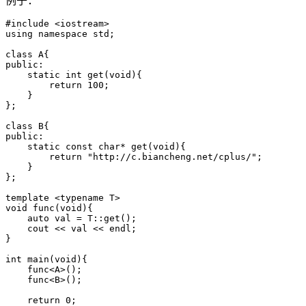
例子：
#include <iostream>

using namespace std;

class A{

public:

    static int get(void){

        return 100;

    }

};

class B{

public:

    static const char* get(void){

        return "http://c.biancheng.net/cplus/";

    }

};

template <typename T>

void func(void){

    auto val = T::get();

    cout << val << endl;

}

int main(void){

    func<A>();

    func<B>();

    return 0;
