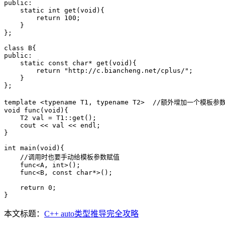
public:

    static int get(void){

        return 100;

    }

};

class B{

public:

    static const char* get(void){

        return "http://c.biancheng.net/cplus/";

    }

};

template <typename T1, typename T2>  //额外增加一个模板参数 
void func(void){

    T2 val = T1::get();

    cout << val << endl;

}

int main(void){

    //调用时也要手动给模板参数赋值

    func<A, int>();

    func<B, const char*>();

    return 0;

}
本文标题：
C++ auto类型推导完全攻略