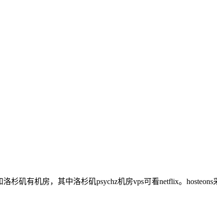
杉矶有机房，其中洛杉矶psychz机房vps可看netflix。hosteo