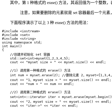
其中，第 1 种格式的 erase() 方法，其返回值为一个整
注意，如果要删除的元素就是 set 容器最后一个元素，则
下面程序演示了以上 3 种 erase() 方法的用法：
#include <iostream>

#include <set>

#include <string>

using namespace std;

int main()

{

    //创建并初始化 set 容器

    std::set<int>myset{1,2,3,4,5};

    cout << "myset size = " << myset.size() << endl;

    //1) 调用第一种格式的 erase() 方法

    int num = myset.erase(2); //删除元素 2，myset={1,3,4,
    cout << "1、myset size = " << myset.size() << endl;

    cout << "num = " << num << endl;

    //2) 调用第二种格式的 erase() 方法

    set<int>::iterator iter = myset.erase(myset.begin
    cout << "2、myset size = " << myset.size() << endl;

    cout << "iter->" << *iter << endl;
