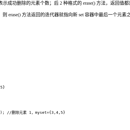
数，表示成功删除的元素个数；后 2 种格式的 erase() 方法，返
 erase() 方法返回的迭代器就指向新 set 容器中最后一个元素
5}

()); //删除元素 1，myset={3,4,5}
