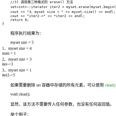
    //3) 调用第三种格式的 erase() 方法

    set<int>::iterator iter2 = myset.erase(myset.begi
    cout << "3、myset size = " << myset.size() << endl;

    cout << "iter2->" << *iter2 << endl;

    return 0;

}
程序执行结果为：
myset size = 5
1、myset size = 4
num = 1
2、myset size = 3
iter->3
3、myset size = 1
iter2->5
如果需要删除 set 容器中存储的所有元素，可以使用
clear(
void clear();
显然，该方法不需要传入任何参数，也没有任何返回值。
举个例子：