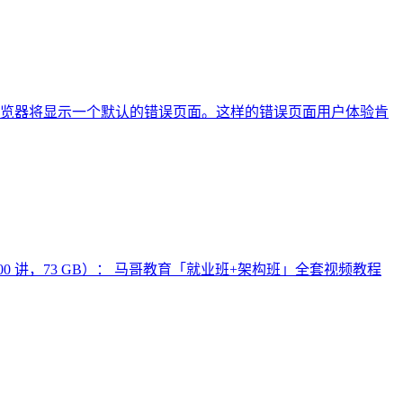
户浏览器将显示一个默认的错误页面。这样的错误页面用户体验肯
00 讲，73 GB）： 马哥教育「就业班+架构班」全套视频教程