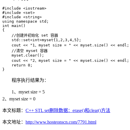
#include <iostream>

#include <set>

#include <string>

using namespace std;

int main()

{

    //创建并初始化 set 容器

    std::set<int>myset{1,2,3,4,5};

    cout << "1、myset size = " << myset.size() << endl;

    //清空 myset 容器

    myset.clear();

    cout << "2、myset size = " << myset.size() << endl;

    return 0;

}
程序执行结果为：
1、myset size = 5
2、myset size = 0
本文标题：
C++ STL set删除数据：erase()和clear()方法
本文地址：
http://www.hosteonscn.com/7791.html