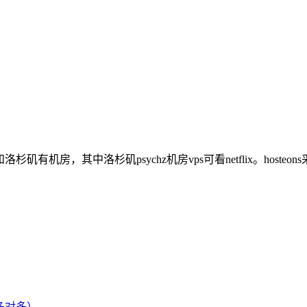
杉矶有机房，其中洛杉矶psychz机房vps可看netflix。hosteo