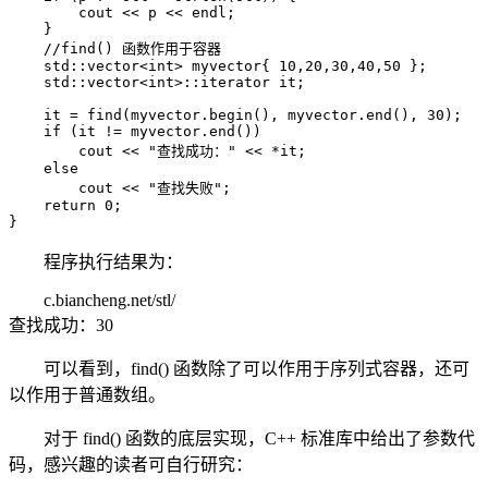
        cout << p << endl;

    }

    //find() 函数作用于容器

    std::vector<int> myvector{ 10,20,30,40,50 };

    std::vector<int>::iterator it;

    it = find(myvector.begin(), myvector.end(), 30);

    if (it != myvector.end())

        cout << "查找成功：" << *it;

    else

        cout << "查找失败";

    return 0;

}
程序执行结果为：
c.biancheng.net/stl/
查找成功：30
可以看到，find() 函数除了可以作用于序列式容器，还可
以作用于普通数组。
对于 find() 函数的底层实现，C++ 标准库中给出了参数代
码，感兴趣的读者可自行研究：