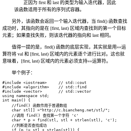
正因为 first 和 last 的类型为输入迭代器，因此
该函数适用于所有的序列式容器。
另外，该函数会返回一个输入迭代器，当 find() 函数查找
成功时，其指向的是在 [first, last) 区域内查找到的第一个目标
元素；如果查找失败，则该迭代器的指向和 last 相同。
值得一提的是，find() 函数的底层实现，其实就是用
运
==
算符将 val 和 [first, last) 区域内的元素逐个进行比对。这也就
意味着，[first, last) 区域内的元素必须支持
运算符。
==
举个例子：
#include <iostream>     // std::cout

#include <algorithm>    // std::find

#include <vector>       // std::vector

using namespace std;

int main() {

    //find() 函数作用于普通数组

    char stl[] ="http://c.biancheng.net/stl/";

    //调用 find() 查找第一个字符 'c'

    char * p = find(stl, stl + strlen(stl), 'c');

    //判断是否查找成功

    if (p != stl + strlen(stl)) {
