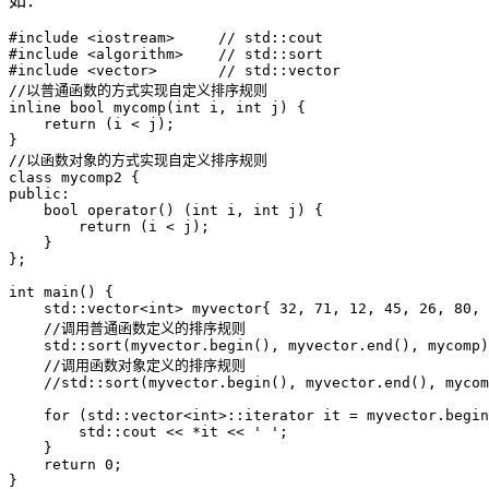
如：
#include <iostream>     // std::cout

#include <algorithm>    // std::sort

#include <vector>       // std::vector

//以普通函数的方式实现自定义排序规则

inline bool mycomp(int i, int j) {

    return (i < j);

}

//以函数对象的方式实现自定义排序规则

class mycomp2 {

public:

    bool operator() (int i, int j) {

        return (i < j);

    }

};

int main() {

    std::vector<int> myvector{ 32, 71, 12, 45, 26, 80, 
    //调用普通函数定义的排序规则

    std::sort(myvector.begin(), myvector.end(), mycomp)
    //调用函数对象定义的排序规则

    //std::sort(myvector.begin(), myvector.end(), mycom
    for (std::vector<int>::iterator it = myvector.begin
        std::cout << *it << ' ';

    }

    return 0;

}