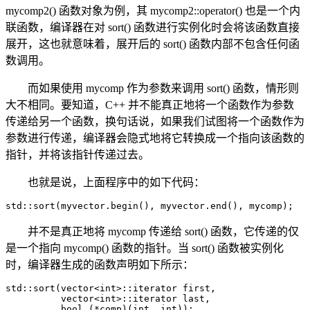
mycomp2() 函数对象为例，其 mycomp2::operator() 也是一个内
联函数，编译器在对 sort() 函数进行实例化时会将该函数直接
展开，这也就意味着，展开后的 sort() 函数内部不包含任何函
数调用。
而如果使用 mycomp 作为参数来调用 sort() 函数，情形则
大不相同。要知道，C++ 并不能真正地将一个函数作为参数
传递给另一个函数，换句话说，如果我们试图将一个函数作为
参数进行传递，编译器会隐式地将它转换成一个指向该函数的
指针，并将该指针传递过去。
也就是说，上面程序中的如下代码：
std::sort(myvector.begin(), myvector.end(), mycomp);
并不是真正地将 mycomp 传递给 sort() 函数，它传递的仅
是一个指向 mycomp() 函数的指针。当 sort() 函数被实例化
时，编译器生成的函数声明如下所示：
std::sort(vector<int>::iterator first,

          vector<int>::iterator last,

          bool (*comp)(int, int));