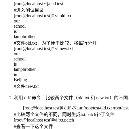
[root@localhost ~]# cd test
#进入测试目录
[root@localhost test]# vi old.txt
our
school
is
lampbrother
#文件old.txt，为了便于比较，将每行分开
[root@localhost test]# vi new.txt
our
school
is
lampbrother
in
Beijing
#文件new.txt
利用 diff 命令，比较两个文件（old.txt 和 new.txt
[root@localhost test]# diff -Naur /root/test/old.txt /root/tes
#比较两个文件的不同，同时生成txt.patch补丁文件
[root@localhost test]#vi txt.patch
#查看一下这个文件