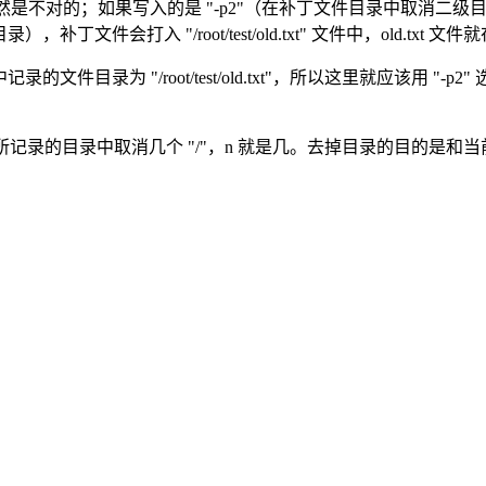
 文件中，这显然是不对的；如果写入的是 "-p2"（在补丁文件目录中取消二级目录），
文件会打入 "/root/test/old.txt" 文件中，old.txt 
记录的文件目录为 "/root/test/old.txt"，所以这里就应该用
所记录的目录中取消几个 "/"，n 就是几。去掉目录的目的是和