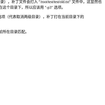
补丁文件会打入 "/root/test/test/old.txt" 文件中，这显然也
文件就在这个目录下，所以应该用 "-p3" 选项。
 "-p2" 选项（代表取消两级目录），补丁打在当前目录下的
当前所在目录匹配。