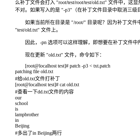
么补丁文件会打入 "root/test/root/test/old.txt"
不对。如果写入的是 "-p3"（在补丁文件目录中取消三级目录），补丁
如果当前所在目录是 "/root/" 目录呢？因为补丁文件中
"test/old.txt" 文件上。
因此，-pn 选项可以这样理解，即想要在补丁文件中
现在更新 "old.txt" 文件，命令如下：
[root@localhost test]# patch -p3 < txt.patch
patching file old.txt
#给old.txt文件打补丁
[root@localhost test]# cat old.txt
#查看一下dd.txt文件的内容
our
school
is
lampbrother
in
Beijing
#多出了in Beijing两行