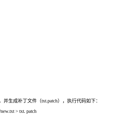
）的不同，并生成补丁文件（txt.patch），执行代码如下：
t/new.txt > txt. patch