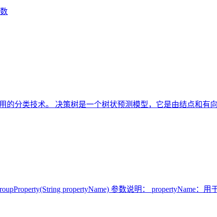
函数
简单且广泛使用的分类技术。 决策树是一个树状预测模型，它是由结点
roperty(String propertyName) 参数说明： propertyNa