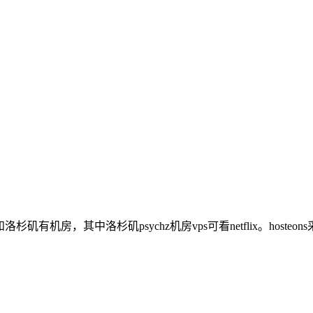
杉矶有机房，其中洛杉矶psychz机房vps可看netflix。hosteo