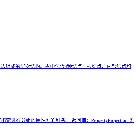
和有向边组成的层次结构。树中包含3种结点：根结点、内部结点和
me：用于指定进行分组的属性列的列名。 返回值：PropertyProjection 类