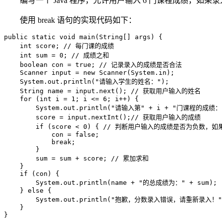
编写一个 Java 程序，允许用户输入 6 门课程成绩，
使用 break 语句的实现代码如下：
public static void main(String[] args) {

    int score; // 每门课的成绩

    int sum = 0; // 成绩之和

    boolean con = true; // 记录录入的成绩是否合法

    Scanner input = new Scanner(System.in);

    System.out.println("请输入学生的姓名：");

    String name = input.next(); // 获取用户输入的姓名

    for (int i = 1; i <= 6; i++) {

        System.out.println("请输入第" + i + "门课程的成绩："
        score = input.nextInt();// 获取用户输入的成绩

        if (score < 0) { // 判断用户输入的成绩是否为负数，
            con = false;

            break;

        }

        sum = sum + score; // 累加求和

    }

    if (con) {

        System.out.println(name + "的总成绩为：" + sum);

    } else {

        System.out.println("抱歉，分数录入错误，请重新录入！")
    }

}