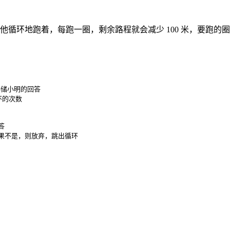
跑道上，他循环地跑着，每跑一圈，剩余路程就会减少 100 米，
量存储小明的回答

环的次数



y？如果不是，则放弃，跳出循环
