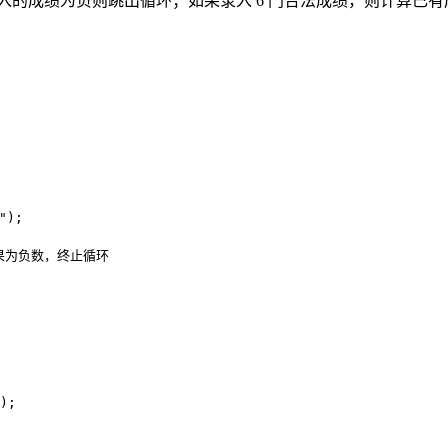
如果录入的成绩为负则跳出循环；如果录入 6 门合法成绩，则计算已
);

如果为负数，终止循环

;
