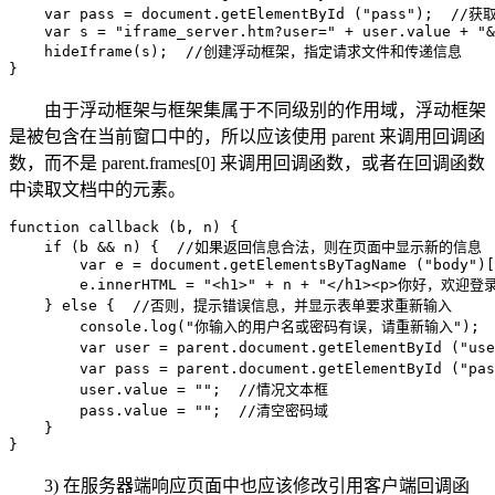
    var pass = document.getElementById ("pass");
    var s = "iframe_server.htm?user=" + user.value + "&
    hideIframe(s);  //创建浮动框架，指定请求文件和传递信息

}
由于浮动框架与框架集属于不同级别的作用域，浮动框架
是被包含在当前窗口中的，所以应该使用 parent 来调用回调函
数，而不是 parent.frames[0] 来调用回调函数，或者在回调函数
中读取文档中的元素。
function callback (b, n) {

    if (b && n) {  //如果返回信息合法，则在页面中显示新的信息

        var e = document.getElementsByTagName ("body")[
        e.innerHTML = "<h1>" + n + "</h1><p>你好，欢迎登录
    } else {  //否则，提示错误信息，并显示表单要求重新输入

        console.log("你输入的用户名或密码有误，请重新输入");

        var user = parent.document.getElementById 
        var pass = parent.document.getElementById (
        user.value = "";  //情况文本框

        pass.value = "";  //清空密码域

    }

}
3) 在服务器端响应页面中也应该修改引用客户端回调函