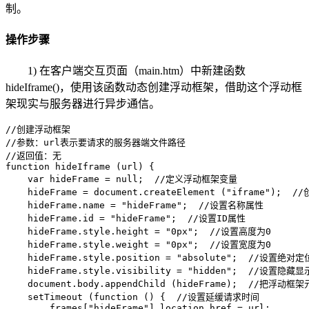
制。
操作步骤
1) 在客户端交互页面（main.htm）中新建函数
hideIframe()，使用该函数动态创建浮动框架，借助这个浮动框
架现实与服务器进行异步通信。
//创建浮动框架

//参数：url表示要请求的服务器端文件路径

//返回值：无

function hideIframe (url) {

    var hideFrame = null;  //定义浮动框架变量

    hideFrame = document.createElement ("iframe");  /
    hideFrame.name = "hideFrame";  //设置名称属性

    hideFrame.id = "hideFrame";  //设置ID属性

    hideFrame.style.height = "0px";  //设置高度为0

    hideFrame.style.weight = "0px";  //设置宽度为0

    hideFrame.style.position = "absolute";  //设
    hideFrame.style.visibility = "hidden";  //设置隐藏显示
    document.body.appendChild (hideFrame);  //把浮动
    setTimeout (function () {  //设置延缓请求时间

        frames["hideFrame"].location.href = url;
