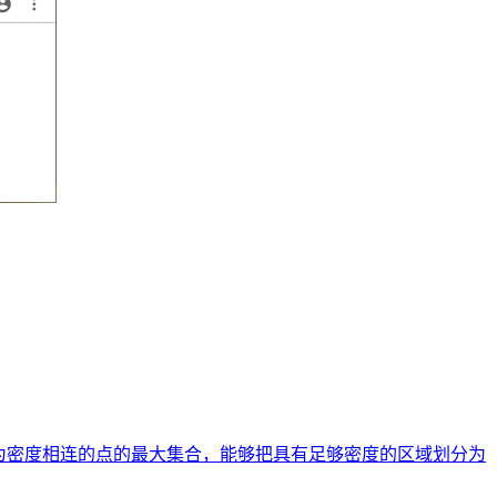
度的聚类方法。它将簇定义为密度相连的点的最大集合，能够把具有足够密度的区域划分为