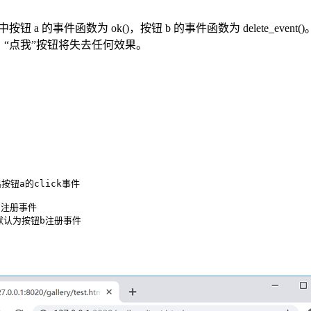
其中按钮 a 的事件函数为 ok()，按钮 b 的事件函数为 delete
“点我”按钮将失去任何效果。
移出按钮a的click事件

钮a注册事件

 //默认为按钮b注册事件
