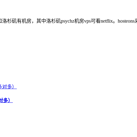
杉矶有机房，其中洛杉矶psychz机房vps可看netflix。hosteo
对多）