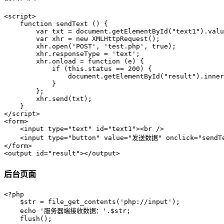
<script>

    function sendText () {

        var txt = document.getElementById("text1").valu
        var xhr = new XMLHttpRequest();

        xhr.open('POST', 'test.php', true);

        xhr.responseType = 'text';

        xhr.onload = function (e) {

            if (this.status == 200) {

                document.getElementById("result").inner
            }

        };

        xhr.send(txt);

    }

</script>

<form>

    <input type="text" id="text1"><br />

    <input type="button" value="发送数据" onclick="sendTe
</form>

<output id="result"></output>
后台页面
<?php

    $str = file_get_contents('php://input');

    echo '服务器端接收数据：'.$str;

    flush();
