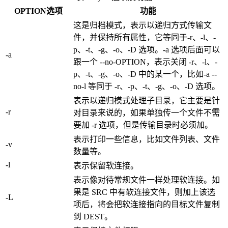
OPTION选项
功能
这是归档模式，表示以递归方式传输文
件，并保持所有属性，它等同于-r、-l、-
p、-t、-g、-o、-D 选项。-a 选项后面可以
-a
跟一个 --no-OPTION，表示关闭 -r、-l、-
p、-t、-g、-o、-D 中的某一个，比如-a --
no-l 等同于 -r、-p、-t、-g、-o、-D 选项。
表示以递归模式处理子目录，它主要是针
-r
对目录来说的，如果单独传一个文件不需
要加 -r 选项，但是传输目录时必须加。
表示打印一些信息，比如文件列表、文件
-v
数量等。
-l
表示保留软连接。
表示像对待常规文件一样处理软连接。如
果是 SRC 中有软连接文件，则加上该选
-L
项后，将会把软连接指向的目标文件复制
到 DEST。