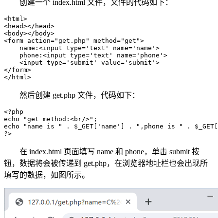
创建一个 index.html 文件，文件的代码如下：
<html>

<head></head>

<body></body>

<form action="get.php" method="get">

    name:<input type='text' name='name'>

    phone:<input type='text' name='phone'>

    <input type='submit' value='submit'>

</form>

</html>
然后创建 get.php 文件，代码如下：
<?php

echo "get method:<br/>";

echo "name is " . $_GET['name'] . ",phone is " . $_GET[
?>
在 index.html 页面填写 name 和 phone，单击 submit 按
钮，数据将会被传递到 get.php，在浏览器地址栏也会出现所
填写的数据，如图所示。