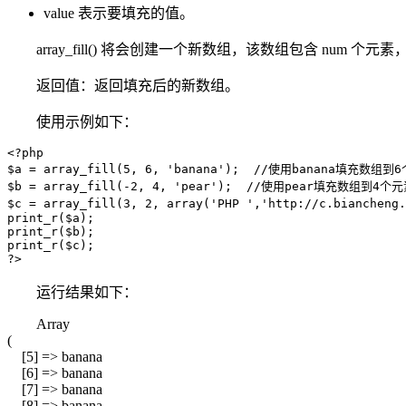
value 表示要填充的值。
array_fill() 将会创建一个新数组，该数组包含 num 个元素
返回值：返回填充后的新数组。
使用示例如下：
<?php

$a = array_fill(5, 6, 'banana');  //使用banana填充数
$b = array_fill(-2, 4, 'pear');  //使用pear填充数组到4
$c = array_fill(3, 2, array('PHP ','http://c.bianc
print_r($a);

print_r($b);

print_r($c);

?>
运行结果如下：
Array
(
[5] => banana
[6] => banana
[7] => banana
[8] => banana