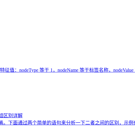
eType 等于 1，nodeName 等于标签名称，nodeValue
通过两个简单的语句来分析一下二者之间的区别，示例代码如下所示： in