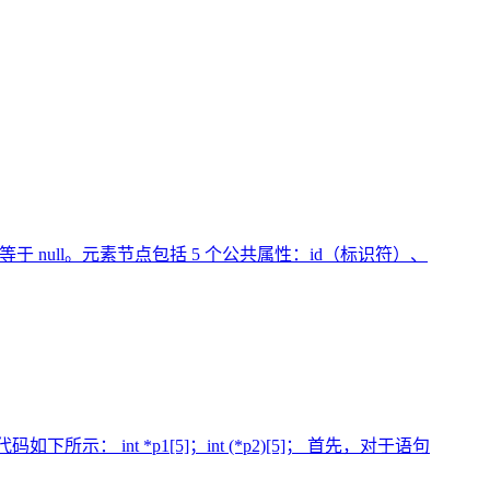
 等于 null。元素节点包括 5 个公共属性：id（标识符）、
t *p1[5]；int (*p2)[5]； 首先，对于语句