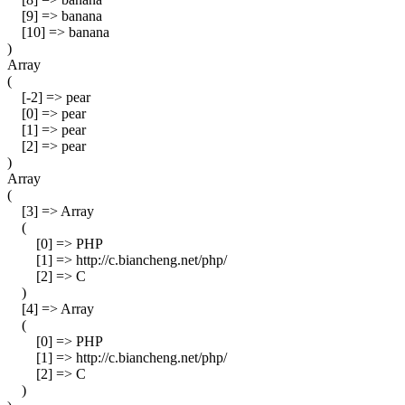
[9] => banana
[10] => banana
)
Array
(
[-2] => pear
[0] => pear
[1] => pear
[2] => pear
)
Array
(
[3] => Array
(
[0] => PHP
[1] => http://c.biancheng.net/php/
[2] => C
)
[4] => Array
(
[0] => PHP
[1] => http://c.biancheng.net/php/
[2] => C
)