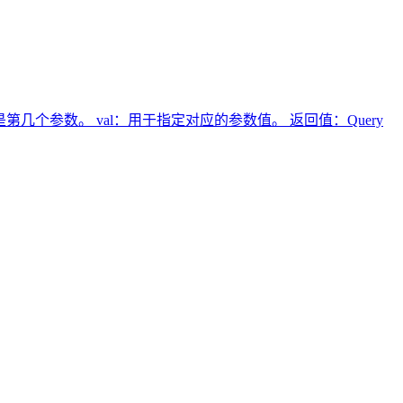
tion：用于指定是第几个参数。 val：用于指定对应的参数值。 返回值：Query