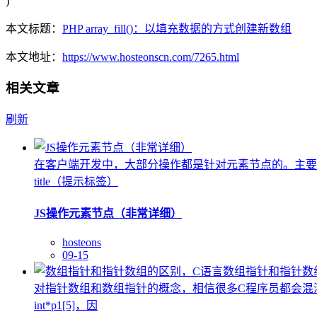
)
本文标题：
PHP array_fill()：以填充数据的方式创建新数组
本文地址：
https://www.hosteonscn.com/7265.html
相关文章
刷新
在客户端开发中，大部分操作都是针对元素节点的。主要特征值：nod
title（提示标签）
JS操作元素节点（非常详细）
hosteons
09-15
对指针数组和数组指针的概念，相信很多C程序员都会混淆。下面
int*p1[5]，因