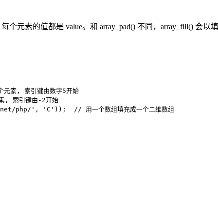
，每个元素的值都是 value。和 array_pad() 不同，array_
组到6个元素, 索引键由数字5开始

个元素, 索引键由-2开始

heng.net/php/', 'C'));  // 用一个数组填充成一个二维数组
