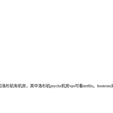
杉矶有机房，其中洛杉矶psychz机房vps可看netflix。hosteo