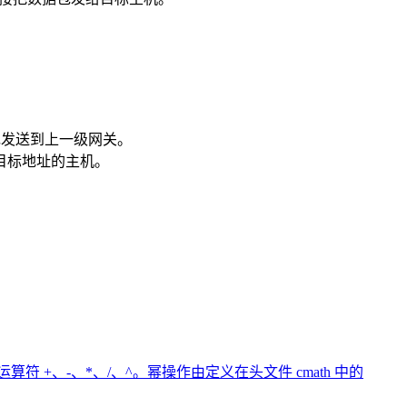
包发送到上一级网关。
给目标地址的主机。
 +、-、*、/、^。幂操作由定义在头文件 cmath 中的