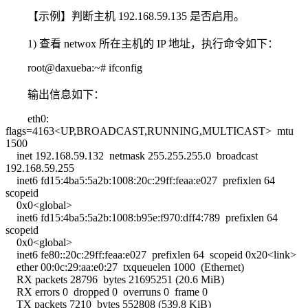
【示例】判断主机 192.168.59.135 是否启用。
1) 查看 netwox 所在主机的 IP 地址，执行命令如下：
root@daxueba:~# ifconfig
输出信息如下：
eth0:
flags=4163<UP,BROADCAST,RUNNING,MULTICAST> mtu
1500
inet 192.168.59.132 netmask 255.255.255.0 broadcast
192.168.59.255
inet6 fd15:4ba5:5a2b:1008:20c:29ff:feaa:e027 prefixlen 64
scopeid
0x0<global>
inet6 fd15:4ba5:5a2b:1008:b95e:f970:dff4:789 prefixlen 64
scopeid
0x0<global>
inet6 fe80::20c:29ff:feaa:e027 prefixlen 64 scopeid 0x20<link>
ether 00:0c:29:aa:e0:27 txqueuelen 1000 (Ethernet)
RX packets 28796 bytes 21695251 (20.6 MiB)
RX errors 0 dropped 0 overruns 0 frame 0
TX packets 7210 bytes 552808 (539.8 KiB)