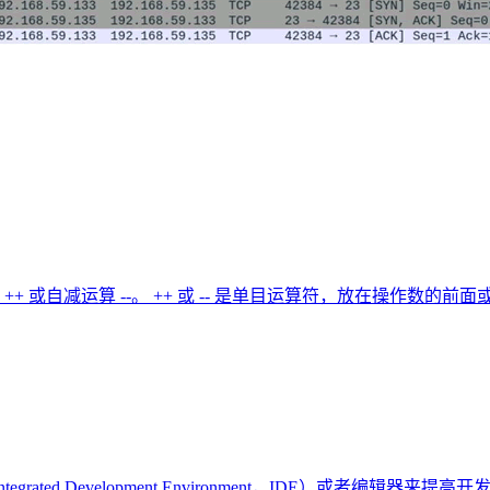
+ 或自减运算 --。 ++ 或 -- 是单目运算符，放在操作数的前面或
ated Development Environment，IDE）或者