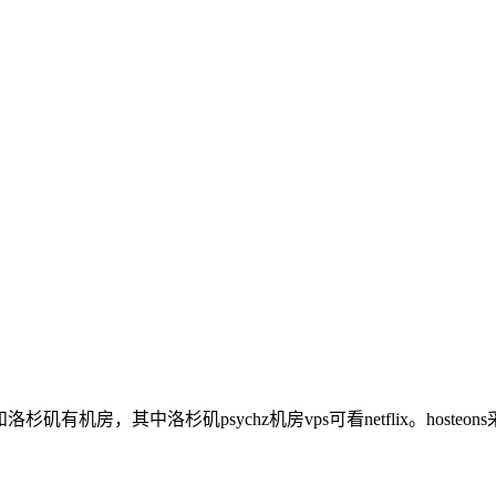
杉矶有机房，其中洛杉矶psychz机房vps可看netflix。hosteo