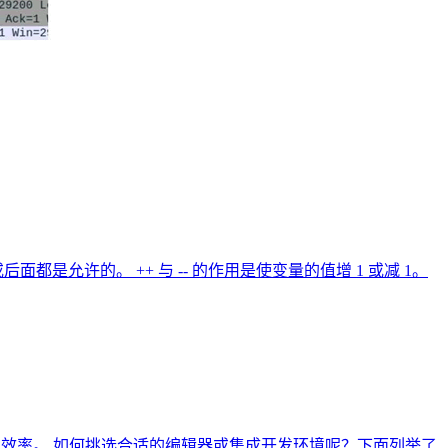
后面都是允许的。 ++ 与 -- 的作用是使变量的值增 1 或减 1。
编辑器来提高开发效率。 如何挑选合适的编辑器或集成开发环境呢？下面列举了