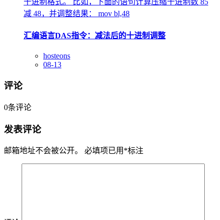
十进制格式。 比如，下面的语句计算压缩十进制数 85
减 48，并调整结果： mov bl,48
汇编语言DAS指令：减法后的十进制调整
hosteons
08-13
评论
0
条评论
发表评论
邮箱地址不会被公开。
必填项已用
*
标注