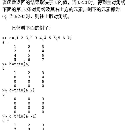
者函数返回的结果取决于 k 的值，当 k＜0 时，得到主对角线
下面的第 -k 条对角线及其右上方的元素，剩下的元素都为
0；当 k＞0 时，则往上取对角线。
具体看下面的例子：
>> a=[1 2 3;2 3 4;4 5 6;5 6 7]

a =

     1     2     3

     2     3     4

     4     5     6

     5     6     7

>> b=triu(a)

b =

     1     2     3

     0     3     4

     0     0     6

     0     0     0

>> c=triu(a,2)

c =

     0     0     3

     0     0     0

     0     0     0

     0     0     0

>> d=triu(a,-1)

d =

     1     2     3

     2     3     4
