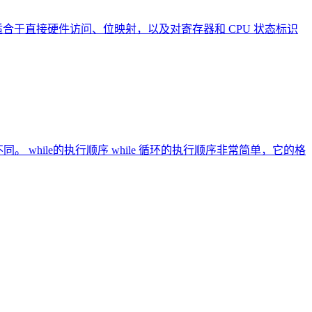
合于直接硬件访问、位映射，以及对寄存器和 CPU 状态标识
 while的执行顺序 while 循环的执行顺序非常简单，它的格