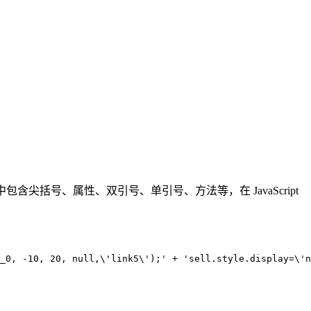
 中包含尖括号、属性、双引号、单引号、方法等，在 JavaScript
_0, -10, 20, null,\'link5\');' + 'sell.style.display=\'n