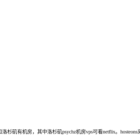
杉矶有机房，其中洛杉矶psychz机房vps可看netflix。hosteo