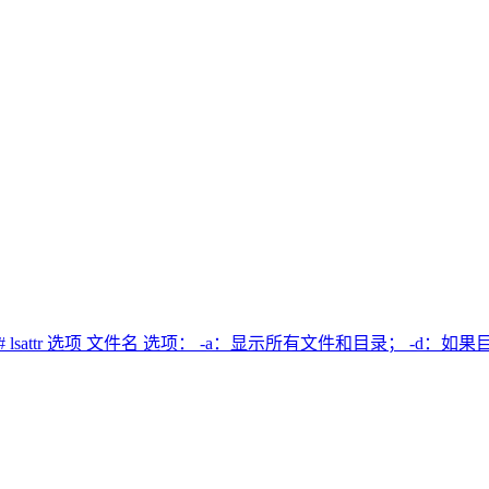
lhost ~]# lsattr 选项 文件名 选项： -a：显示所有文件和