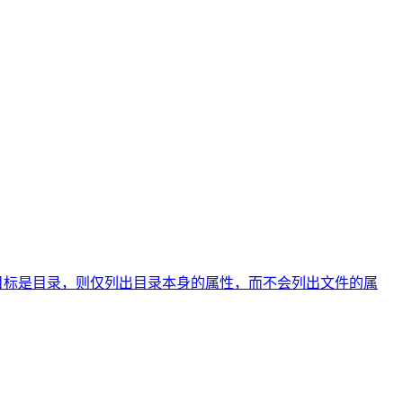
目录； -d：如果目标是目录，则仅列出目录本身的属性，而不会列出文件的属