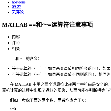
hosteons
09-27
无评论
MATLAB ==和～=运算符注意事项
内容
评论
相关
== 和 ~= 的含义：
等于运算符（==）：如果两变量值相同将会返回 1，如果
不等运算符（~=）：如果两变量值不同则返回 1，相同则
在 MATLAB 中用这两个运算符比较两个字符串是安
算机计算的过程中出现了近似的现象，从而可能在判断相等与不相等的
例如，考虑下面的两个数，两者均应等于 0：
a=0