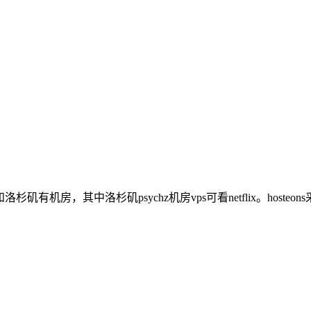
杉矶有机房，其中洛杉矶psychz机房vps可看netflix。hosteo