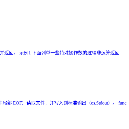
并返回。 示例1 下面列举一些特殊操作数的逻辑非运算返回
 EOF）读取文件，并写入到标准输出（os.Stdout）。 func