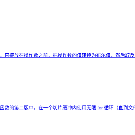
算符，直接放在操作数之前，把操作数的值转换为布尔值，然后取反
t 函数的第二版中，在一个切片缓冲内使用无限 for 循环（直到文件尾部