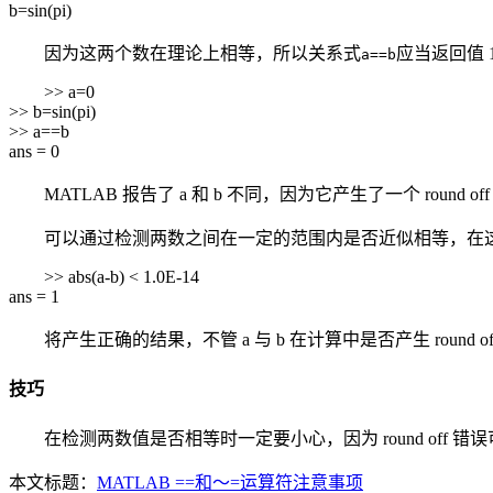
b=sin(pi)
因为这两个数在理论上相等，所以关系式
应当返回值 
a==b
>> a=0
>> b=sin(pi)
>> a==b
ans = 0
MATLAB 报告了 a 和 b 不同，因为它产生了一个 round off
可以通过检测两数之间在一定的范围内是否近似相等，在这个精确
>> abs(a-b) < 1.0E-14
ans = 1
将产生正确的结果，不管 a 与 b 在计算中是否产生 round of
技巧
在检测两数值是否相等时一定要小心，因为 round off 
本文标题：
MATLAB ==和～=运算符注意事项