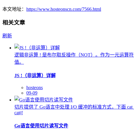
本文地址：
https://www.hosteonscn.com/7566.html
相关文章
刷新
逻辑非运算 ! 是布尔取反操作（NOT）。作为一元运
值。
JS !（非运算）详解
hosteons
09-09
切片提供了 Go语言中处理 I/O 缓冲的标准方式，下面 ca
cat(f
Go语言使用切片读写文件