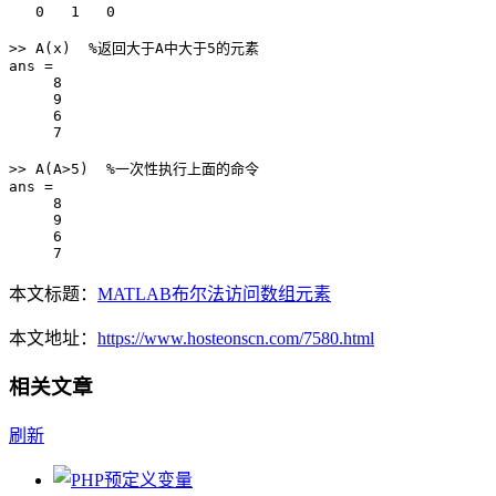
   0   1   0

>> A(x)  %返回大于A中大于5的元素

ans =

     8

     9

     6

     7

>> A(A>5)  %一次性执行上面的命令

ans =

     8

     9

     6

     7
本文标题：
MATLAB布尔法访问数组元素
本文地址：
https://www.hosteonscn.com/7580.html
相关文章
刷新