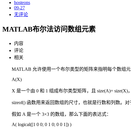
hosteons
09-27
无评论
MATLAB布尔法访问数组元素
内容
评论
相关
MATLAB 允许使用一个布尔类型的矩阵来指明每个数
A(X)
X 是一个由 0 和 1 组成布尔类型矩阵，且 size(A)= 
sizeof() 函数用来返回数组的尺寸，也就是行数和列数。
假如 A 是一个 3×3 的数组，那么下面的表达式：
A( logical([1 0 0; 0 1 0; 0 0 1]) )