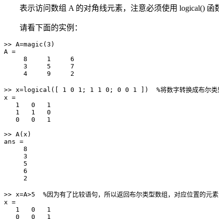
表示访问数组 A 的对角线元素，注意必须使用 logical()
请看下面的实例：
>> A=magic(3)

A =

     8     1     6

     3     5     7

     4     9     2

>> x=logical([ 1 0 1; 1 1 0; 0 0 1 ])  %将数字转换成布尔类
x =

   1   0   1

   1   1   0

   0   0   1

>> A(x)

ans =

     8

     3

     5

     6

     2

>> x=A>5  %因为有了比较语句，所以返回布尔类型数组，对应位置的元素
x =

   1   0   1

   0   0   1
