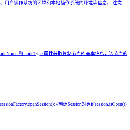
、用户操作系统的环境和本地操作系统的环境等信息。 注意：
deName 和 nodeType 属性获取复制节点的基本信息，该节点的
ry.openSession(); //创建Session对象if(session.isOpen())