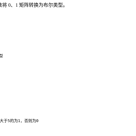
 函数将 0、1 矩阵转换为布尔类型。
型

大于5的为1，否则为0
