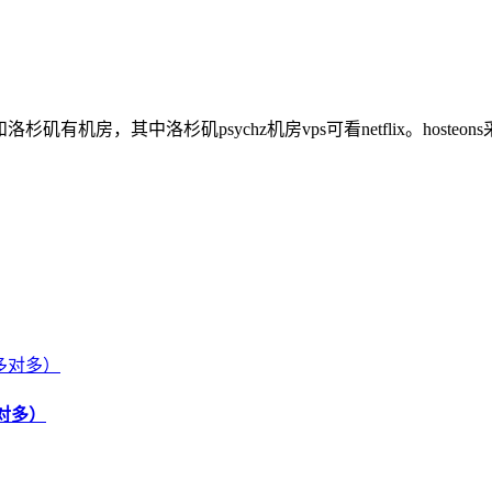
杉矶有机房，其中洛杉矶psychz机房vps可看netflix。hosteo
对多）