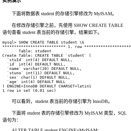
实例演示
下面将数据表 student 的存储引擎修改为 MyISAM。
在修改存储引擎之前，先使用 SHOW CREATE TABLE
语句查看 student 表当前的存储引擎，结果如下。
mysql> SHOW CREATE TABLE student \G

*************************** 1. row ********************
       Table: student

Create Table: CREATE TABLE `student` (

  `stuId` int(4) DEFAULT NULL,

  `id` int(4) DEFAULT NULL,

  `name` varchar(20) DEFAULT NULL,

  `stuno` int(11) DEFAULT NULL,

  `sex` char(1) DEFAULT NULL,

  `age` int(4) DEFAULT NULL

) ENGINE=InnoDB DEFAULT CHARSET=latin1

1 row in set (0.01 sec)
可以看到，student 表当前的存储引擎为 InnoDB。
下面将 student 表的存储引擎修改为 MyISAM 类型，SQL
语句为：
ALTER TABLE student ENGINE=MyISAM;