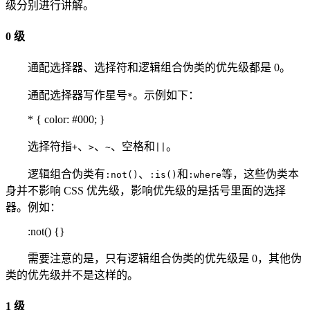
级分别进行讲解。
0 级
通配选择器、选择符和逻辑组合伪类的优先级都是 0。
通配选择器写作星号
。示例如下：
*
* { color: #000; }
选择符指
、
、
、空格和
。
+
>
~
||
逻辑组合伪类有
、
和
等，这些伪类本
:not()
:is()
:where
身并不影响 CSS 优先级，影响优先级的是括号里面的选择
器。例如：
:not() {}
需要注意的是，只有逻辑组合伪类的优先级是 0，其他伪
类的优先级并不是这样的。
1 级