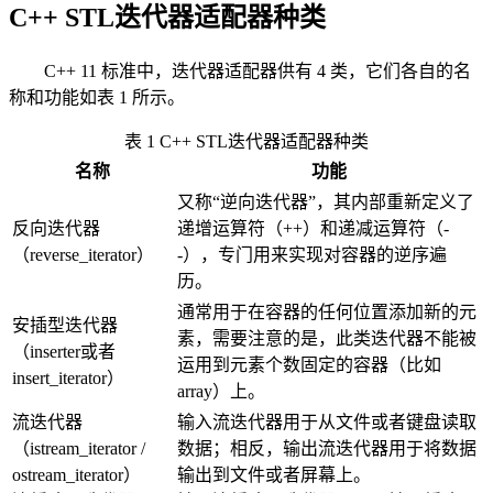
C++ STL迭代器适配器种类
C++ 11 标准中，迭代器适配器供有 4 类，它们各自的名
称和功能如表 1 所示。
表 1 C++ STL迭代器适配器种类
名称
功能
又称“逆向迭代器”，其内部重新定义了
反向迭代器
递增运算符（++）和递减运算符（-
（reverse_iterator）
-），专门用来实现对容器的逆序遍
历。
通常用于在容器的任何位置添加新的元
安插型迭代器
素，需要注意的是，此类迭代器不能被
（inserter或者
运用到元素个数固定的容器（比如
insert_iterator）
array）上。
流迭代器
输入流迭代器用于从文件或者键盘读取
（istream_iterator /
数据；相反，输出流迭代器用于将数据
ostream_iterator）
输出到文件或者屏幕上。