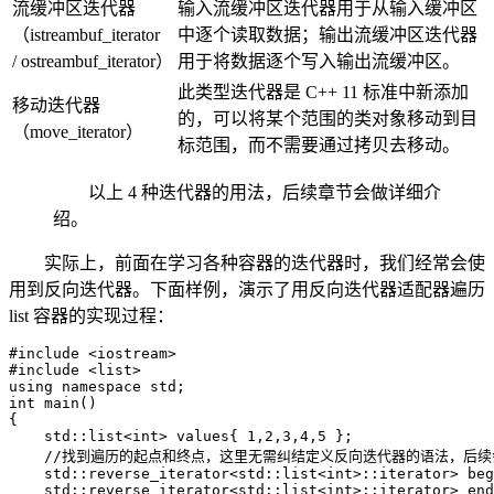
流缓冲区迭代器
输入流缓冲区迭代器用于从输入缓冲区
（istreambuf_iterator
中逐个读取数据；输出流缓冲区迭代器
/ ostreambuf_iterator）
用于将数据逐个写入输出流缓冲区。
此类型迭代器是 C++ 11 标准中新添加
移动迭代器
的，可以将某个范围的类对象移动到目
（move_iterator）
标范围，而不需要通过拷贝去移动。
以上 4 种迭代器的用法，后续章节会做详细介
绍。
实际上，前面在学习各种容器的迭代器时，我们经常会使
用到反向迭代器。下面样例，演示了用反向迭代器适配器遍历
list 容器的实现过程：
#include <iostream>

#include <list>

using namespace std;

int main()

{

    std::list<int> values{ 1,2,3,4,5 };

    //找到遍历的起点和终点，这里无需纠结定义反向迭代器的语法，后续
    std::reverse_iterator<std::list<int>::iterator> beg
    std::reverse_iterator<std::list<int>::iterator> end