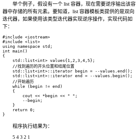
举个例子，假设有一个 list 容器，现在需要逆序输出该容
器中存储的所有元素。要知道，list 容器模板类提供的是双向
迭代器，如果使用该类型迭代器实现逆序操作，实现代码如
下：
#include <iostream>

#include <list>

using namespace std;

int main()

{

    std::list<int> values{1,2,3,4,5};

    //找到遍历的开头位置和结尾位置

    std::list<int>::iterator begin = --values.end();

    std::list<int>::iterator end = --values.begin();

    //开始遍历

    while (begin != end)

    {

        cout << *begin << " ";

        --begin;

    }

    return 0;

}
程序执行结果为：
5 4 3 2 1