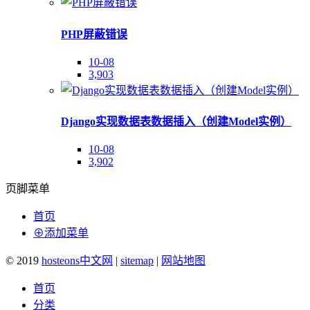
PHP屏蔽错误
10-08
3,903
Django实现数据表数据插入（创建Model实例）
10-08
3,902
页脚菜单
首页
⊕添加菜单
© 2019
hosteons中文网
|
sitemap
|
网站地图
首页
分类