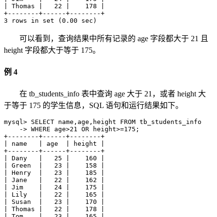
| Thomas |   22 |    178 |

+--------+------+--------+

3 rows in set (0.00 sec)
可以看到，查询结果中所有记录的 age 字段都大于 21 且
height 字段都大于等于 175。
例 4
在 tb_students_info 表中查询 age 大于 21，或者 height 大
于等于 175 的学生信息，SQL 语句和运行结果如下。
mysql> SELECT name,age,height FROM tb_students_info 

    -> WHERE age>21 OR height>=175;

+--------+------+--------+

| name   | age  | height |

+--------+------+--------+

| Dany   |   25 |    160 |

| Green  |   23 |    158 |

| Henry  |   23 |    185 |

| Jane   |   22 |    162 |

| Jim    |   24 |    175 |

| Lily   |   22 |    165 |

| Susan  |   23 |    170 |

| Thomas |   22 |    178 |

| Tom    |   23 |    165 |
