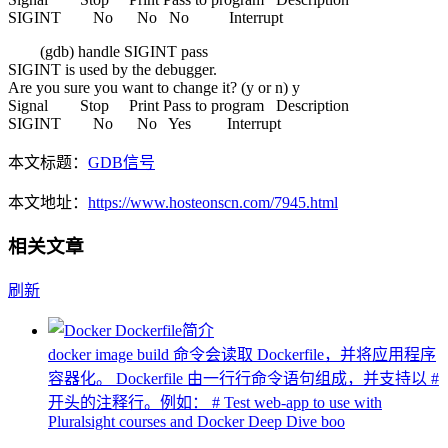
SIGINT No No No Interrupt
(gdb) handle SIGINT pass
SIGINT is used by the debugger.
Are you sure you want to change it? (y or n) y
Signal Stop Print Pass to program Description
SIGINT No No Yes Interrupt
本文标题：
GDB信号
本文地址：
https://www.hosteonscn.com/7945.html
相关文章
刷新
docker image build 命令会读取 Dockerfile，并将应用程序
容器化。 Dockerfile 由一行行命令语句组成，并支持以 #
开头的注释行。例如： # Test web-app to use with
Pluralsight courses and Docker Deep Dive boo