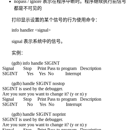
nopass / ignore 表示在程序中断时。程序继续执行前信号
都是不可见的
打印显示设置的某个信号的行为使用命令：
info handler <signal>
signal 表示系统中的信号。
实例：
(gdb) info handle SIGINT
Signal Stop Print Pass to program Description
SIGINT Yes Yes No Interrupt
(gdb) handle SIGINT nostop
SIGINT is used by the debugger.
Are you sure you want to change it? (y or n) y
Signal Stop Print Pass to program Description
SIGINT No Yes No Interrupt
(gdb) handle SIGINT noprint
SIGINT is used by the debugger.
Are you sure you want to change it? (y or n) y
Signal Stop Print Pass to program Description