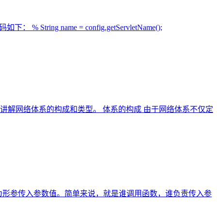
ring name = config.getServletName();
讲解网络体系的构成和类型。 体系的构成 由于网络体系不仅定
责为形参传入参数值。简单来说，就是谁调用函数，谁负责传入参