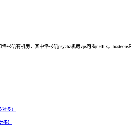
杉矶有机房，其中洛杉矶psychz机房vps可看netflix。hosteo
对多）