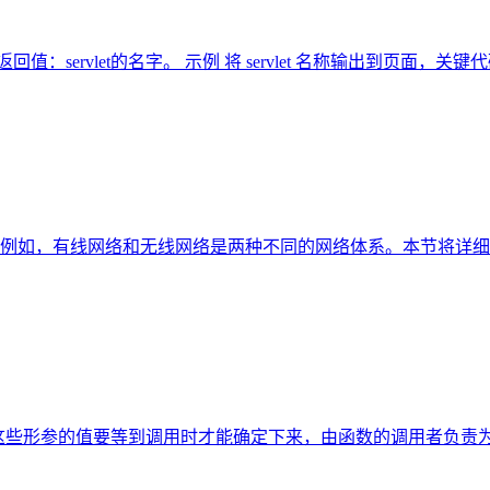
返回值：servlet的名字。 示例 将 servlet 名称输出到页面，关键代码如下： % St
例如，有线网络和无线网络是两种不同的网络体系。本节将详细
思），这些形参的值要等到调用时才能确定下来，由函数的调用者负