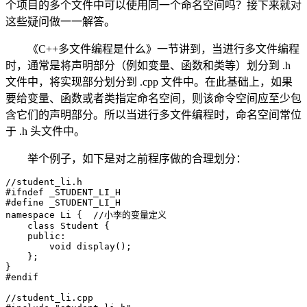
个项目的多个文件中可以使用同一个命名空间吗？接下来就对
这些疑问做一一解答。
《C++多文件编程是什么》一节讲到，当进行多文件编程
时，通常是将声明部分（例如变量、函数和类等）划分到 .h
文件中，将实现部分划分到 .cpp 文件中。在此基础上，如果
要给变量、函数或者类指定命名空间，则该命令空间应至少包
含它们的声明部分。所以当进行多文件编程时，命名空间常位
于 .h 头文件中。
举个例子，如下是对之前程序做的合理划分：
//student_li.h

#ifndef _STUDENT_LI_H

#define _STUDENT_LI_H

namespace Li {  //小李的变量定义

    class Student {

    public:

        void display();

    };

}

#endif

//student_li.cpp
