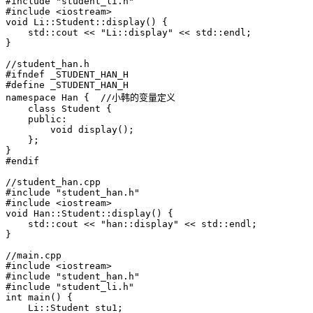
#include "student_li.h"

#include <iostream>

void Li::Student::display() {

    std::cout << "Li::display" << std::endl;

}

//student_han.h

#ifndef _STUDENT_HAN_H

#define _STUDENT_HAN_H

namespace Han {  //小韩的变量定义

    class Student {

    public:

        void display();

    };

}

#endif

//student_han.cpp

#include "student_han.h"

#include <iostream>

void Han::Student::display() {

    std::cout << "han::display" << std::endl;

}

//main.cpp

#include <iostream>

#include "student_han.h"

#include "student_li.h"

int main() {

    Li::Student stu1;
