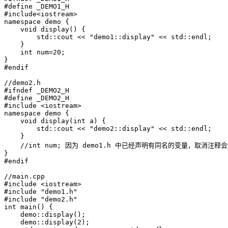
#define _DEMO1_H

#include<iostream>

namespace demo {

    void display() {

        std::cout << "demo1::display" << std::endl;

    }

    int num=20;

}

#endif

//demo2.h

#ifndef _DEMO2_H

#define _DEMO2_H

#include <iostream>

namespace demo {

    void display(int a) {

        std::cout << "demo2::display" << std::endl;

    }

    //int num; 因为 demo1.h 中已经声明有同名的变量，取消注释
}

#endif

//main.cpp

#include <iostream>

#include "demo1.h"

#include "demo2.h"

int main() {

    demo::display();

    demo::display(2);
