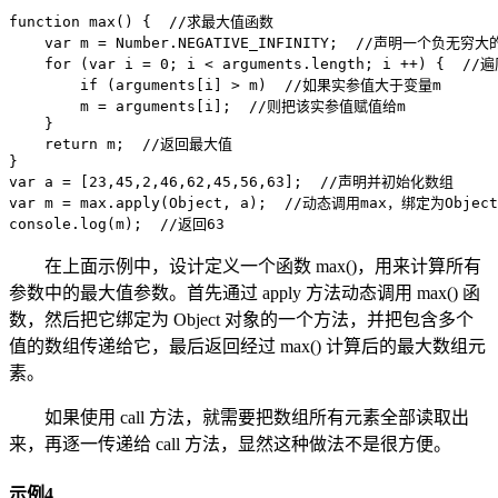
function max() {  //求最大值函数

    var m = Number.NEGATIVE_INFINITY;  //声明一个负无穷大
    for (var i = 0; i < arguments.length; i ++) {  /
        if (arguments[i] > m)  //如果实参值大于变量m

        m = arguments[i];  //则把该实参值赋值给m

    }

    return m;  //返回最大值

}

var a = [23,45,2,46,62,45,56,63];  //声明并初始化数组

var m = max.apply(Object, a);  //动态调用max，绑定为Objec
console.log(m);  //返回63
在上面示例中，设计定义一个函数 max()，用来计算所有
参数中的最大值参数。首先通过 apply 方法动态调用 max() 函
数，然后把它绑定为 Object 对象的一个方法，并把包含多个
值的数组传递给它，最后返回经过 max() 计算后的最大数组元
素。
如果使用 call 方法，就需要把数组所有元素全部读取出
来，再逐一传递给 call 方法，显然这种做法不是很方便。
示例4