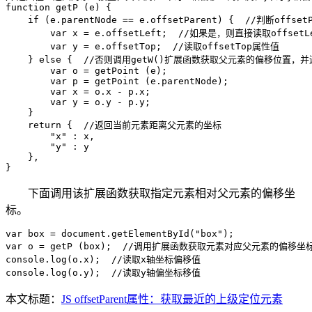
function getP (e) {

    if (e.parentNode == e.offsetParent) {  //判断off
        var x = e.offsetLeft;  //如果是，则直接读取offsetL
        var y = e.offsetTop;  //读取offsetTop属性值

    } else {  //否则调用getW()扩展函数获取父元素的偏移位置，
        var o = getPoint (e);

        var p = getPoint (e.parentNode);

        var x = o.x - p.x;

        var y = o.y - p.y;

    }

    return {  //返回当前元素距离父元素的坐标

        "x" : x,

        "y" : y

    },

}
下面调用该扩展函数获取指定元素相对父元素的偏移坐
标。
var box = document.getElementById("box");

var o = getP (box);  //调用扩展函数获取元素对应父元素的偏移坐标
console.log(o.x);  //读取x轴坐标偏移值

console.log(o.y);  //读取y轴偏坐标移值
本文标题：
JS offsetParent属性：获取最近的上级定位元素